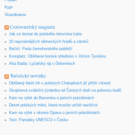
Kypr
Skandinávie
Cestovatelský magazín
Jak se dostat do polského letoviska Łeba
10 nejznámějších německých hradů a zámků
Bečići: Perla černohorského pobřeží
Kronplatz: Oblíbené horské středisko v Jižním Tyrolsku
Alta Badia: Lyžařský ráj v Dolomitech
Turistické novinky
Oblíbený bleší trh v polských Chalupkách již příští víkend
Skupinová sváteční jízdenka od Českých drah za polovinu bodů
Kam na výlet do Bavorska o jarních prázdninách
Deset polských měst, která musíte určitě navštívit
Kam na výlet v okrese Opava o jarních prázdninách
Test: Památky UNESCO v Česku