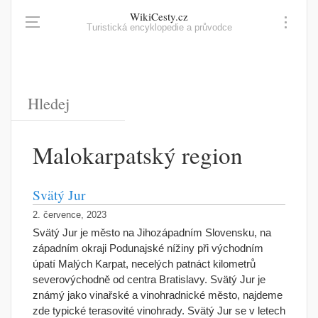
WikiCesty.cz
Turistická encyklopedie a průvodce
Malokarpatský region
Svätý Jur
2. července, 2023
Svätý Jur je město na Jihozápadním Slovensku, na
západním okraji Podunajské nížiny při východním
úpatí Malých Karpat, necelých patnáct kilometrů
severovýchodně od centra Bratislavy. Svätý Jur je
známý jako vinařské a vinohradnické město, najdeme
zde typické terasovité vinohrady. Svätý Jur se v letech