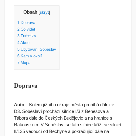
Obsah
[
skrýt
]
1
Doprava
2
Co vidět
3
Turistika
4
Akce
5
Ubytování Soběslav
6
Kam v okolí
7
Mapa
Doprava
Auto
– Kolem jižního okraje města probíhá dálnice
D3. Soběslaví prochází silnice I/3 z Benešova a
Tábora dále do Českých Budějovic a na hranice s
Rakouskem. V Soběslavi se tato silnice kříží se silnicí
II/135 vedoucí od Bechyně a pokračující dále na