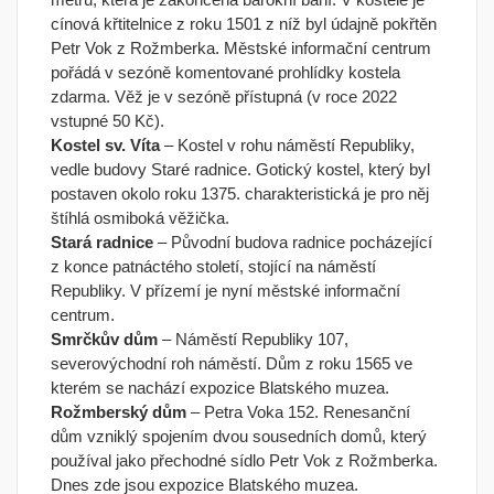
cínová křtitelnice z roku 1501 z níž byl údajně pokřtěn
Petr Vok z Rožmberka. Městské informační centrum
pořádá v sezóně komentované prohlídky kostela
zdarma. Věž je v sezóně přístupná (v roce 2022
vstupné 50 Kč).
Kostel sv. Víta
– Kostel v rohu náměstí Republiky,
vedle budovy Staré radnice. Gotický kostel, který byl
postaven okolo roku 1375. charakteristická je pro něj
štíhlá osmiboká věžička.
Stará radnice
– Původní budova radnice pocházející
z konce patnáctého století, stojící na náměstí
Republiky. V přízemí je nyní městské informační
centrum.
Smrčkův dům
– Náměstí Republiky 107,
severovýchodní roh náměstí. Dům z roku 1565 ve
kterém se nachází expozice Blatského muzea.
Rožmberský dům
– Petra Voka 152. Renesanční
dům vzniklý spojením dvou sousedních domů, který
používal jako přechodné sídlo Petr Vok z Rožmberka.
Dnes zde jsou expozice Blatského muzea.