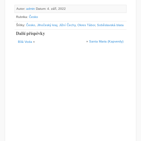
Autor:
admin
Datum: 4. září, 2022
Rubrika:
Česko
Štítky:
Česko
,
Jihočeský kraj
,
Jižní Čechy
,
Okres Tábor
,
Soběslavská blata
Další příspěvky
»
Santa Maria (Kapverdy)
Bílá Voda
«