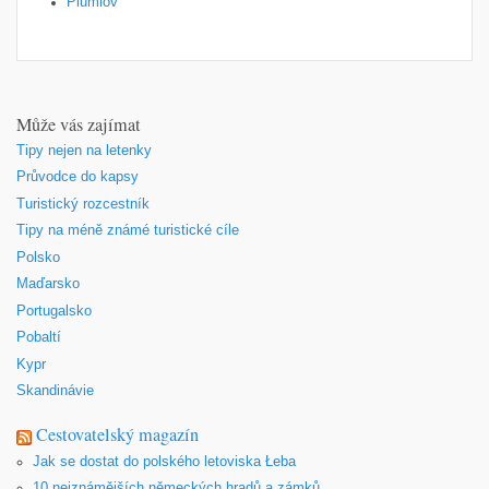
Plumlov
Může vás zajímat
Tipy nejen na letenky
Průvodce do kapsy
Turistický rozcestník
Tipy na méně známé turistické cíle
Polsko
Maďarsko
Portugalsko
Pobaltí
Kypr
Skandinávie
Cestovatelský magazín
Jak se dostat do polského letoviska Łeba
10 nejznámějších německých hradů a zámků