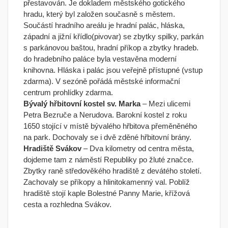
přestavován. Je dokladem městského gotického
hradu, který byl založen současně s městem.
Součástí hradního areálu je hradní palác, hláska,
západní a jižní křídlo(pivovar) se zbytky spilky, parkán
s parkánovou baštou, hradní příkop a zbytky hradeb.
do hradebního paláce byla vestavěna moderní
knihovna. Hláska i palác jsou veřejně přístupné (vstup
zdarma). V sezóně pořádá městské informační
centrum prohlídky zdarma.
Bývalý hřbitovní kostel sv. Marka
– Mezi ulicemi
Petra Bezruče a Nerudova. Barokní kostel z roku
1650 stojící v místě bývalého hřbitova přeměněného
na park. Dochovaly se i dvě zděné hřbitovní brány.
Hradiště Svákov
– Dva kilometry od centra města,
dojdeme tam z náměstí Republiky po žluté značce.
Zbytky raně středověkého hradiště z devátého století.
Zachovaly se příkopy a hlinitokamenný val. Poblíž
hradiště stojí kaple Bolestné Panny Marie, křížová
cesta a rozhledna Svákov.