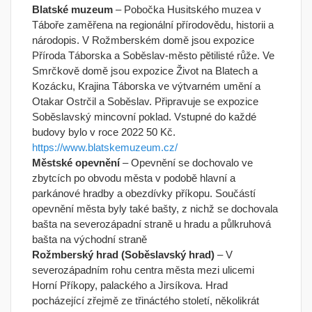
Blatské muzeum
– Pobočka Husitského muzea v
Táboře zaměřena na regionální přírodovědu, historii a
národopis. V Rožmberském domě jsou expozice
Příroda Táborska a Soběslav-město pětilisté růže. Ve
Smrčkově domě jsou expozice Život na Blatech a
Kozácku, Krajina Táborska ve výtvarném umění a
Otakar Ostrčil a Soběslav. Připravuje se expozice
Soběslavský mincovní poklad. Vstupné do každé
budovy bylo v roce 2022 50 Kč.
https://www.blatskemuzeum.cz/
Městské opevnění
– Opevnění se dochovalo ve
zbytcích po obvodu města v podobě hlavní a
parkánové hradby a obezdívky příkopu. Součástí
opevnění města byly také bašty, z nichž se dochovala
bašta na severozápadní straně u hradu a půlkruhová
bašta na východní straně
Rožmberský hrad (Soběslavský hrad)
– V
severozápadním rohu centra města mezi ulicemi
Horní Příkopy, palackého a Jirsíkova. Hrad
pocházející zřejmě ze třináctého století, několikrát