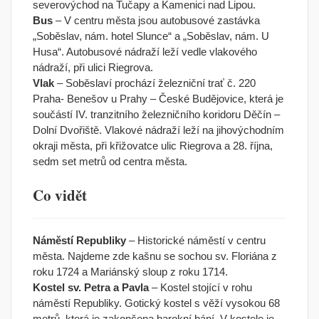
severovýchod na Tučapy a Kamenici nad Lipou.
Bus
– V centru města jsou autobusové zastávka
„Soběslav, nám. hotel Slunce“ a „Soběslav, nám. U
Husa“. Autobusové nádraží leží vedle vlakového
nádraží, při ulici Riegrova.
Vlak
– Soběslaví prochází železniční trať č. 220
Praha- Benešov u Prahy – České Budějovice, která je
součástí IV. tranzitního železničního koridoru Děčín –
Dolní Dvořiště. Vlakové nádraží leží na jihovýchodním
okraji města, při křižovatce ulic Riegrova a 28. října,
sedm set metrů od centra města.
Co vidět
Náměstí Republiky
– Historické náměstí v centru
města. Najdeme zde kašnu se sochou sv. Floriána z
roku 1724 a Mariánský sloup z roku 1714.
Kostel sv. Petra a Pavla
– Kostel stojící v rohu
náměstí Republiky. Gotický kostel s věží vysokou 68
metrů, která je zakončena barokní bání. V kostele je