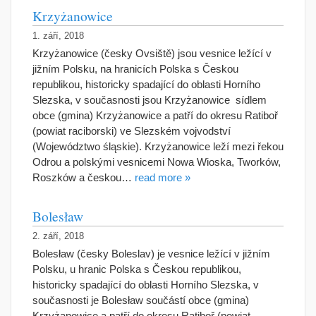
Krzyżanowice
1. září, 2018
Krzyżanowice (česky Ovsiště) jsou vesnice ležící v
jižním Polsku, na hranicích Polska s Českou
republikou, historicky spadající do oblasti Horního
Slezska, v současnosti jsou Krzyżanowice sídlem
obce (gmina) Krzyżanowice a patří do okresu Ratiboř
(powiat raciborski) ve Slezském vojvodství
(Województwo śląskie). Krzyżanowice leží mezi řekou
Odrou a polskými vesnicemi Nowa Wioska, Tworków,
Roszków a českou…
read more »
Bolesław
2. září, 2018
Bolesław (česky Boleslav) je vesnice ležící v jižním
Polsku, u hranic Polska s Českou republikou,
historicky spadající do oblasti Horního Slezska, v
současnosti je Bolesław součástí obce (gmina)
Krzyżanowice a patří do okresu Ratiboř (powiat