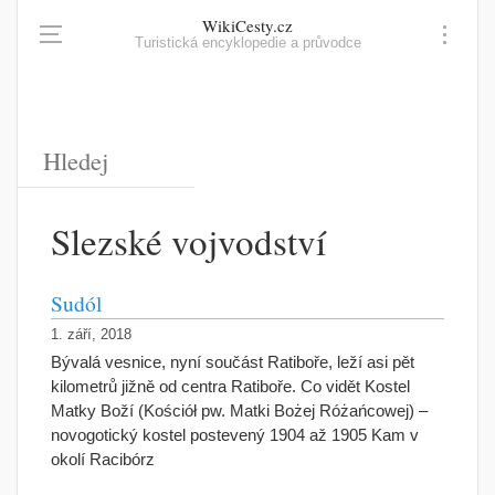
WikiCesty.cz
Turistická encyklopedie a průvodce
Slezské vojvodství
Sudól
1. září, 2018
Bývalá vesnice, nyní součást Ratiboře, leží asi pět
kilometrů jižně od centra Ratiboře. Co vidět Kostel
Matky Boží (Kościół pw. Matki Bożej Różańcowej) –
novogotický kostel postevený 1904 až 1905 Kam v
okolí Racibórz