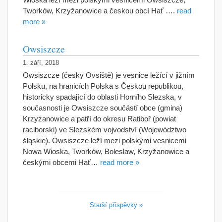
Tworków, Krzyžanowice a českou obcí Hať ….
read
more »
Owsiszcze
1. září, 2018
Owsiszcze (česky Ovsiště) je vesnice ležící v jižním
Polsku, na hranicích Polska s Českou republikou,
historicky spadající do oblasti Horního Slezska, v
současnosti je Owsiszcze součástí obce (gmina)
Krzyżanowice a patří do okresu Ratiboř (powiat
raciborski) ve Slezském vojvodství (Województwo
śląskie). Owsiszcze leží mezi polskými vesnicemi
Nowa Wioska, Tworków, Boleslaw, Krzyžanowice a
českými obcemi Hať…
read more »
Starší příspěvky »