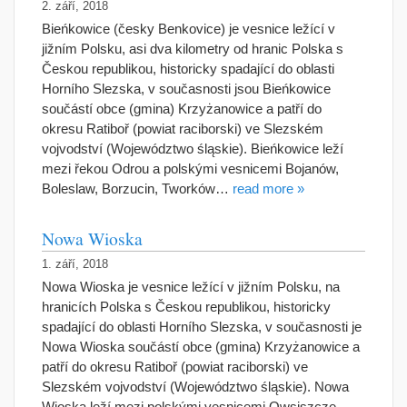
2. září, 2018
Bieńkowice (česky Benkovice) je vesnice ležící v
jižním Polsku, asi dva kilometry od hranic Polska s
Českou republikou, historicky spadající do oblasti
Horního Slezska, v současnosti jsou Bieńkowice
součástí obce (gmina) Krzyżanowice a patří do
okresu Ratiboř (powiat raciborski) ve Slezském
vojvodství (Województwo śląskie). Bieńkowice leží
mezi řekou Odrou a polskými vesnicemi Bojanów,
Boleslaw, Borzucin, Tworków…
read more »
Nowa Wioska
1. září, 2018
Nowa Wioska je vesnice ležící v jižním Polsku, na
hranicích Polska s Českou republikou, historicky
spadající do oblasti Horního Slezska, v současnosti je
Nowa Wioska součástí obce (gmina) Krzyżanowice a
patří do okresu Ratiboř (powiat raciborski) ve
Slezském vojvodství (Województwo śląskie). Nowa
Wioska leží mezi polskými vesnicemi Owsiszcze,