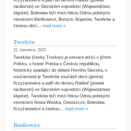
raciborski) ve Slezském vojvodství (Województwo
śląskie). Bolesław leží mezi řekou Odrou polskými
vesnicemi Bieňkowice, Borucin, Bojanów, Tworków a
českou obcí…
read more »
Tworków
31. července, 2022
Tworków (česky Tvorkov) je vesnice ležící v jižním
Polsku, u hranic Polska s Českou republikou,
historicky spadající do oblasti Horního Slezska, v
současnosti je Tworków součástí obce (gmina)
Krzyżanowice a patří do okresu Ratiboř (powiat
raciborski) ve Slezském vojvodství (Województwo
śląskie). Tworków leží mezi řekou Odrou polskými
vesnicemi Nowa Wioska, Owsiszcze, Boleslaw,
Krzyžanowice a českou…
read more »
Bieńkowice