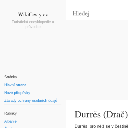
WikiCesty.cz
Turistická encyklopedie a
průvodce
Stránky
Hlavní strana
Nové příspěvky
Zásady ochrany osobních údajů
Durrës (Drač)
Rubriky
Albánie
Durrës, pro nějž se v češtin