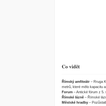
Co vidět
Římský amfiteátr
– Rruga Ka
metrů, které mělo kapacitu a
Forum
– Antické fórum z 5. s
Římské lázně
– Římské lázně 
Městské hradby
– Pozůstat