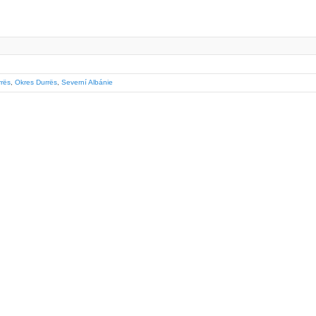
rrës
,
Okres Durrës
,
Severní Albánie