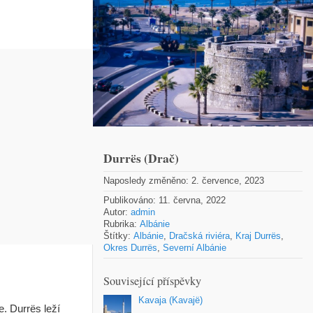
Durrës (Drač)
Naposledy změněno: 2. července, 2023
Publikováno: 11. června, 2022
Autor:
admin
Rubrika:
Albánie
Štítky:
Albánie
,
Dračská riviéra
,
Kraj Durrës
,
Okres Durrës
,
Severní Albánie
Související příspěvky
Kavaja (Kavajë)
e. Durrës leží