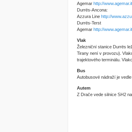
Agemar
http://www.agemar.it
Durrës-Ancona:
Azzura Line
http://www.azzu
Durrës-Terst
Agemar
http://www.agemar.it
Vlak
Železniční stanice Durrës lež
Tirany není v provozu). Vlak
trajektového terminálu. Vlak
Bus
Autobusové nádraží je vedle 
Autem
Z Drače vede silnice SH2 na 