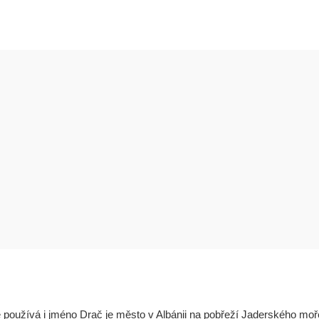
ě používá i jméno Drač je město v Albánii na pobřeží Jaderského moř