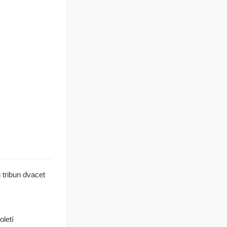
 tribun dvacet
letí