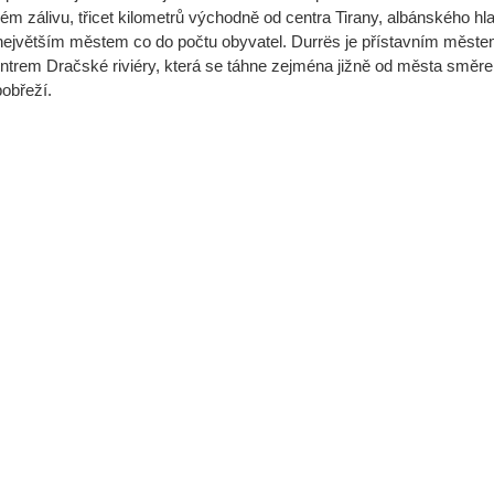
m zálivu, třicet kilometrů východně od centra Tirany, albánského hl
největším městem co do počtu obyvatel. Durrës je přístavním městem,
centrem Dračské riviéry, která se táhne zejména jižně od města smě
obřeží.