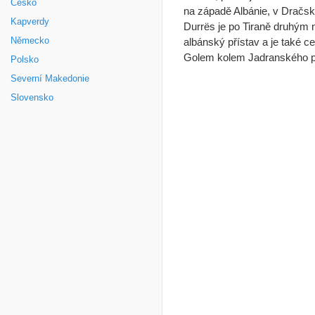
Česko
na západě Albánie, v Dračské
Kapverdy
Durrës je po Tiraně druhým 
Německo
albánský přístav a je také 
Golem kolem Jadranského p
Polsko
Severní Makedonie
Slovensko