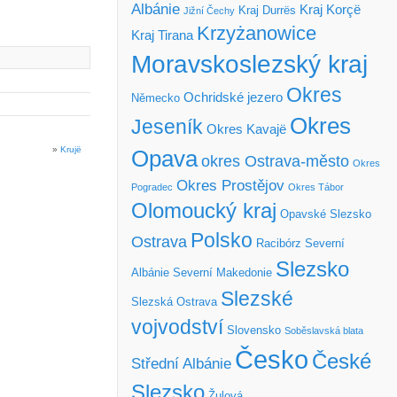
Albánie
Kraj Korçë
Kraj Durrës
Jižní Čechy
Krzyżanowice
Kraj Tirana
Moravskoslezský kraj
Okres
Ochridské jezero
Německo
Okres
Jeseník
Okres Kavajë
»
Krujë
Opava
okres Ostrava-město
Okres
Okres Prostějov
Pogradec
Okres Tábor
Olomoucký kraj
Opavské Slezsko
Polsko
Ostrava
Racibórz
Severní
Slezsko
Albánie
Severní Makedonie
Slezské
Slezská Ostrava
vojvodství
Slovensko
Soběslavská blata
Česko
České
Střední Albánie
Slezsko
Žulová