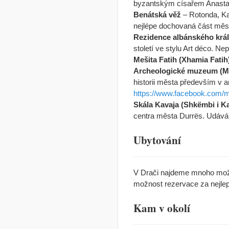
byzantským císařem Anasta
Benátská věž
– Rotonda, Kal
nejlépe dochovaná část měs
Rezidence albánského král
století ve stylu Art déco. Ne
Mešita Fatih (Xhamia Fatih
Archeologické muzeum (Mu
historii města především v 
https://www.facebook.com/m
Skála Kavaja (Shkëmbi i K
centra města Durrës. Udává 
Ubytování
V Drači najdeme mnoho možno
možnost rezervace za nejle
Kam v okolí