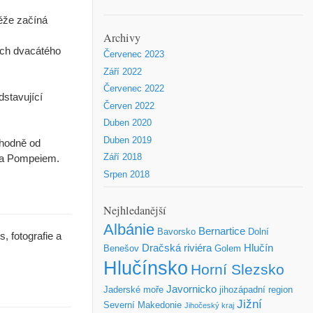
věže začíná
Archivy
ech dvacátého
Červenec 2023
Září 2022
Červenec 2022
stavující
Červen 2022
Duben 2020
Duben 2019
chodně od
m a Pompeiem.
Září 2018
Srpen 2018
Nejhledanější
Albánie
Bernartice
Bavorsko
Dolní
, fotografie a
Dračská riviéra
Hlučín
Benešov
Golem
Hlučínsko
Horní Slezsko
Javornicko
Jaderské moře
jihozápadní region
Jižní
Severní Makedonie
Jihočeský kraj