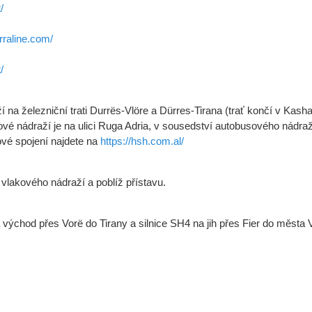
/
rraline.com/
/
í na železniční trati Durrës-Vlöre a Dürres-Tirana (trať končí v Kash
ové nádraží je na ulici Ruga Adria, v sousedství autobusového nádraží
ové spojení najdete na
https://hsh.com.al/
vlakového nádraží a poblíž přístavu.
východ přes Vorë do Tirany a silnice SH4 na jih přes Fier do města V