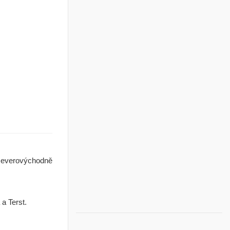
rů severovýchodně
 a Terst.