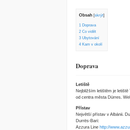
Obsah
[
skrýt
]
1
Doprava
2
Co vidět
3
Ubytování
4
Kam v okolí
Doprava
Letiště
Nejbližším letištěm je letišt
od centra města Dürres. Web
Přístav
Největší přístav v Albánii. D
Durrës-Bari:
Azzura Line
http://www.azzu