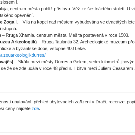
siosem I.
aja, centrum města poblíž přístavu. Věž ze šestnáctého století. U 
tského opevnění.
e Zoga I.
– Vila na kopci nad městem vybudována ve dvacátých let
přístupná.
)
– Rruga Xhamia, centrum města. Mešita postavená v roce 1503.
zeu Arkeologjik)
– Rruga Taulantia 32. Archeologické muzeum před
antické a byzantské době, vstupné 400 Lekë.
uzeuarkeologjikdurres/
avajës)
– Skála mezi městy Dürres a Golem, sedm kilometrů jihový
se že se zde udála v roce 48 před n. l. bitva mezi Juliem Ceasare
stí ubytování, přehled ubytovacích zařízení v Drači, recenze, popis
pší ceny najdete
zde
.