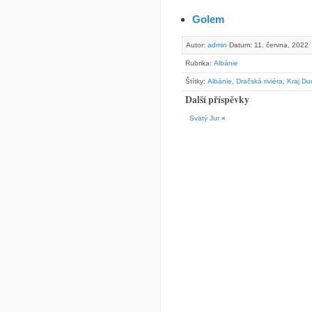
Golem
Autor:
admin
Datum: 11. června, 2022
Rubrika:
Albánie
Štítky:
Albánie
,
Dračská riviéra
,
Kraj Du
Další příspěvky
Svätý Jur
«