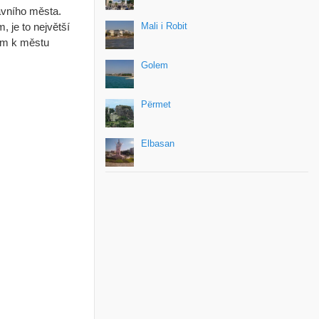
avního města.
 je to největší
Mali i Robit
rem k městu
Golem
Përmet
Elbasan