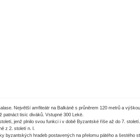
lase. Největší amfiteátr na Balkáně s průněrem 120 metrů a výškou
ž patnáct tisíc diváků. Vstupné 300 Lekë.
toletí, jenž plnilo svou funkci i v době Byzantské říše až do 7. století.
z 2. století n. l.
ky byzantských hradeb postavených na přelomu pátého a šestého sto